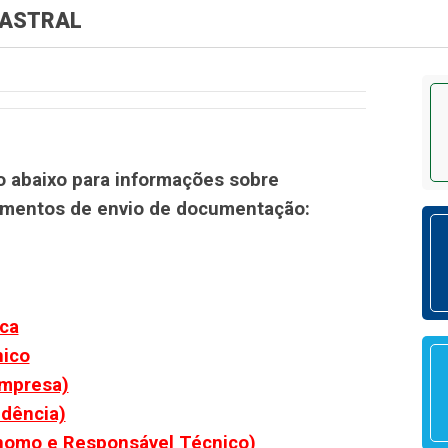
DASTRAL
ão abaixo para informações sobre
imentos de envio de documentação:
ca
nico
empresa)
ndência)
nomo e Responsável Técnico)