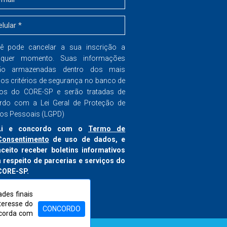
ê pode cancelar a sua inscrição a
lquer momento. Suas informações
ão armazenadas dentro dos mais
dos critérios de segurança no banco de
os do CORE-SP e serão tratadas de
rdo com a Lei Geral de Proteção de
os Pessoais (LGPD)
Li e concordo com o
Termo de
Consentimento
de uso de dados, e
aceito receber boletins informativos
a respeito de parcerias e serviços do
CORE-SP.
nscrever-se
des finais
nteresse do
CONCORDO
ncorda com