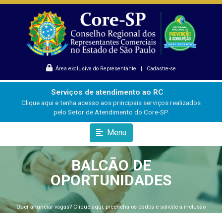
Área exclusiva do Representante
|
Cadastre-se
Serviços de atendimento ao RC
Clique aqui e tenha acesso aos principais serviços realizados
pelo Setor de Atendimento do Core-SP.
Menu
BALCÃO DE
OPORTUNIDADES
Quer anunciar vagas? Clique aqui, preencha os dados e solicite a inclusão