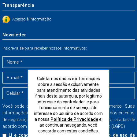
Transparência
Acesso à informação
Newsletter
Inscreva-se para receber nossos informativos:
Coletamos dados e informações
sobre a sessão exclusivamente
para atendimento das atividades
finais desta autarquia, por legítimo
interesse do controlador, e para
Você pode cancelar a sua inscrição a qualquer momento. Suas
funcionamento de serviços de
informações serão armazenadas dentro dos mais rígidos critérios
interesse do usuário de acordo com
a nossa
Política de Privacidade
e,
de segurança no banco de dados do CORE-SP e serão tratadas de
ao continuar navegando, você
acordo com a Lei Geral de Proteção de Dados Pessoais (LGPD)
concorda com estas condições.
Li e concordo com o
Termo de Consentimento
de uso de