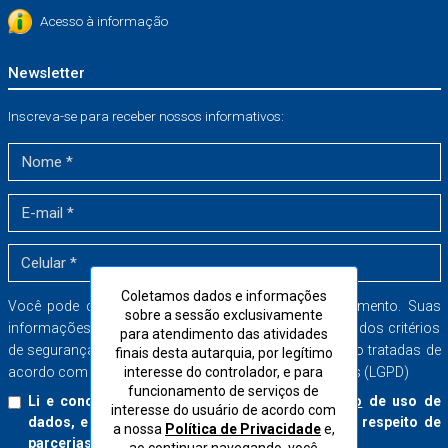
Acesso à informação
Newsletter
Inscreva-se para receber nossos informativos:
Coletamos dados e informações
Você pode cancelar a sua inscrição a qualquer momento. Suas
sobre a sessão exclusivamente
informações serão armazenadas dentro dos mais rígidos critérios
para atendimento das atividades
de segurança no banco de dados do CORE-SP e serão tratadas de
finais desta autarquia, por legítimo
interesse do controlador, e para
acordo com a Lei Geral de Proteção de Dados Pessoais (LGPD)
funcionamento de serviços de
Li e concordo com o
Termo de Consentimento
de uso de
interesse do usuário de acordo com
dados, e aceito receber boletins informativos a respeito de
a nossa
Política de Privacidade
e,
parcerias e serviços do CORE-SP.