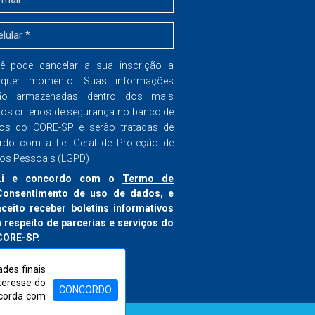
ê pode cancelar a sua inscrição a
lquer momento. Suas informações
ão armazenadas dentro dos mais
dos critérios de segurança no banco de
os do CORE-SP e serão tratadas de
rdo com a Lei Geral de Proteção de
os Pessoais (LGPD)
Li e concordo com o
Termo de
Consentimento
de uso de dados, e
aceito receber boletins informativos
a respeito de parcerias e serviços do
CORE-SP.
nscrever-se
des finais
nteresse do
CONCORDO
ncorda com