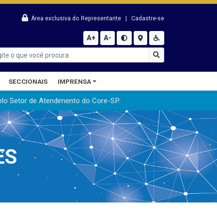
Área exclusiva do Representante
|
Cadastre-se
A+
A-
SECCIONAIS
IMPRENSA
elo Setor de Atendimento do Core-SP.
ES