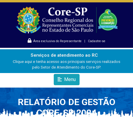
Área exclusiva do Representante
|
Cadastre-se
Serviços de atendimento ao RC
Clique aqui e tenha acesso aos principais serviços realizados
pelo Setor de Atendimento do Core-SP.
Menu
RELATÓRIO DE GESTÃO
CORE-SP 2024