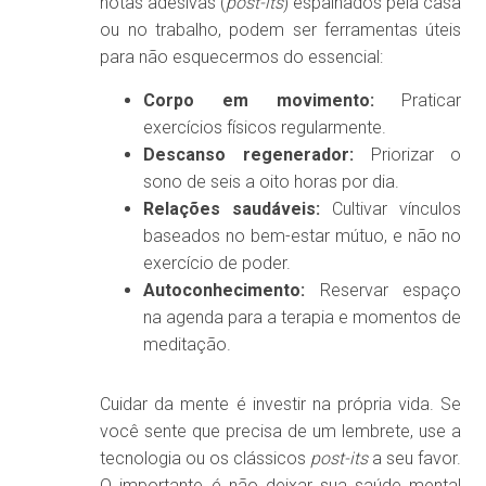
notas adesivas (
post-its
) espalhados pela casa
ou no trabalho, podem ser ferramentas úteis
para não esquecermos do essencial:
Corpo em movimento:
Praticar
exercícios físicos regularmente.
Descanso regenerador:
Priorizar o
sono de seis a oito horas por dia.
Relações saudáveis:
Cultivar vínculos
baseados no bem-estar mútuo, e não no
exercício de poder.
Autoconhecimento:
Reservar espaço
na agenda para a terapia e momentos de
meditação.
Cuidar da mente é investir na própria vida. Se
você sente que precisa de um lembrete, use a
tecnologia ou os clássicos
post-its
a seu favor.
O importante é não deixar sua saúde mental