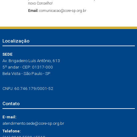
novo Conselho!
Email:
comunicacao@core-sp.org.br
Localização
SEDE
Av. Brigadeiro Luís Antônio, 613
5º andar - CEP: 01317-000
Bela Vista - São Paulo - SP
CNPJ: 60.746.179/0001-52
Contato
E-mail:
atendimento.sede@core-sp.org.br
Telefone: