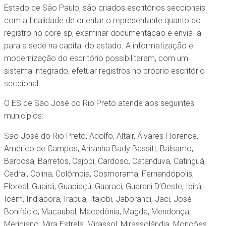
Estado de São Paulo, são criados escritórios seccionais
com a finalidade de orientar o representante quanto ao
registro no core-sp, examinar documentação e enviá-la
para a sede na capital do estado. A informatização e
modernização do escritório possibilitaram, com um
sistema integrado, efetuar registros no próprio escritório
seccional.
O ES de São José do Rio Preto atende aos seguintes
municípios:
São José do Rio Preto, Adolfo, Altair, Álvares Florence,
Américo de Campos, Ariranha Bady Bassitt, Bálsamo,
Barbosa, Barretos, Cajobi, Cardoso, Catanduva, Catinguá,
Cedral, Colina, Colômbia, Cosmorama, Fernandópolis,
Floreal, Guairá, Guapiaçú, Guaraci, Guarani D’Oeste, Ibirá,
Icém, Indiaporã, Irapuã, Itajobi, Jaborandi, Jaci, José
Bonifácio, Macaubal, Macedônia, Magda, Mendonça,
Meridiano, Mira Estrela, Mirassol, Mirassolândia, Monções,