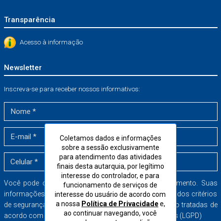
Transparência
Acesso à informação
Newsletter
Inscreva-se para receber nossos informativos:
Coletamos dados e informações
sobre a sessão exclusivamente
para atendimento das atividades
finais desta autarquia, por legítimo
interesse do controlador, e para
Você pode cancelar a sua inscrição a qualquer momento. Suas
funcionamento de serviços de
informações serão armazenadas dentro dos mais rígidos critérios
interesse do usuário de acordo com
a nossa
Política de Privacidade
e,
de segurança no banco de dados do CORE-SP e serão tratadas de
ao continuar navegando, você
acordo com a Lei Geral de Proteção de Dados Pessoais (LGPD)