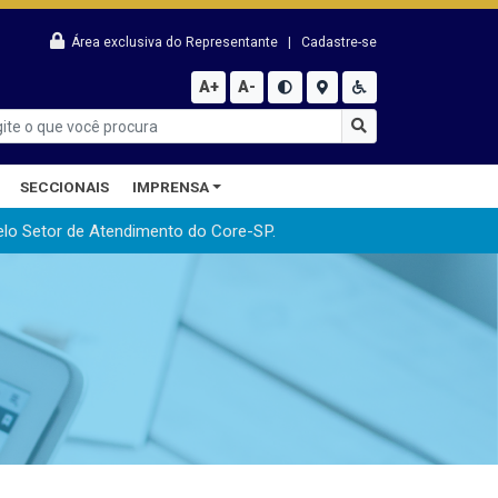
Área exclusiva do Representante
|
Cadastre-se
A+
A-
SECCIONAIS
IMPRENSA
elo Setor de Atendimento do Core-SP.