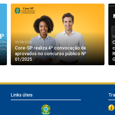
0
C
05/08/2026
Core-SP realiza 4ª convocação de
c
aprovados no concurso público Nº
R
01/2025
G
Links úteis
Tr