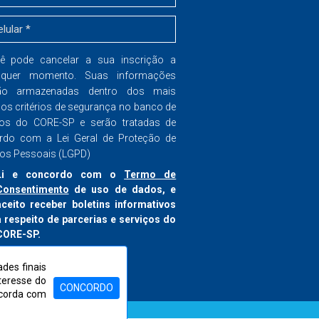
ê pode cancelar a sua inscrição a
lquer momento. Suas informações
ão armazenadas dentro dos mais
dos critérios de segurança no banco de
os do CORE-SP e serão tratadas de
rdo com a Lei Geral de Proteção de
os Pessoais (LGPD)
Li e concordo com o
Termo de
Consentimento
de uso de dados, e
aceito receber boletins informativos
a respeito de parcerias e serviços do
CORE-SP.
nscrever-se
des finais
nteresse do
CONCORDO
ncorda com