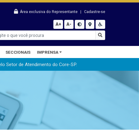
Área exclusiva do Representante
|
Cadastre-se
A+
A-
SECCIONAIS
IMPRENSA
elo Setor de Atendimento do Core-SP.