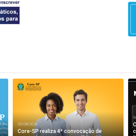
0
C
05/08/2026
Core-SP realiza 4ª convocação de
c