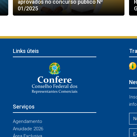
aprovados no concurso público Nº
R
01/2025
G
Links úteis
Tr
New
Ins
info
Serviços
Agendamento
Anuidade 2026
Área Exclusiva