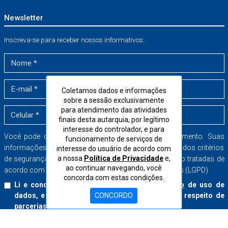
Newsletter
Inscreva-se para receber nossos informativos:
Coletamos dados e informações
sobre a sessão exclusivamente
para atendimento das atividades
finais desta autarquia, por legítimo
interesse do controlador, e para
Você pode cancelar a sua inscrição a qualquer momento. Suas
funcionamento de serviços de
informações serão armazenadas dentro dos mais rígidos critérios
interesse do usuário de acordo com
a nossa
Política de Privacidade
e,
de segurança no banco de dados do CORE-SP e serão tratadas de
ao continuar navegando, você
acordo com a Lei Geral de Proteção de Dados Pessoais (LGPD)
concorda com estas condições.
Li e concordo com o
Termo de Consentimento
de uso de
CONCORDO
dados, e aceito receber boletins informativos a respeito de
parcerias e serviços do CORE-SP.
Inscrever-se