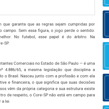
m que garanta que as regras sejam cumpridas por
o campo. Sem essa figura, o jogo perde o sentido:
lhor. No futebol, esse papel é do árbitro. Na
e-SP.
ntantes Comerciais no Estado de São Paulo — é uma
 nº 4.886/65, a mesma legislação que disciplina a
o o Brasil. Nasceu junto com a profissão e com ela
ive e financeira, o que significa que suas decisões
os vêm da própria categoria e sua estrutura existe
itro de respeito, o Core-SP não está em campo para
a lei.