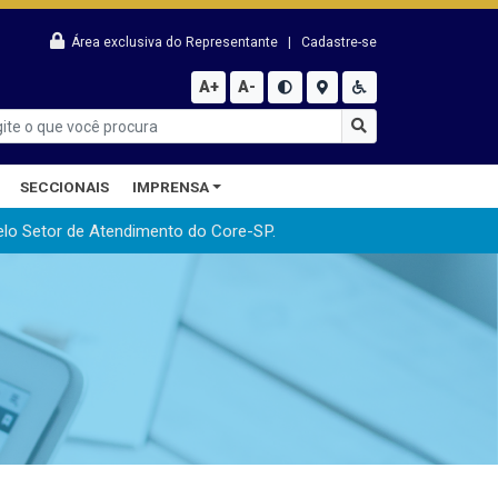
Área exclusiva do Representante
|
Cadastre-se
A+
A-
SECCIONAIS
IMPRENSA
elo Setor de Atendimento do Core-SP.