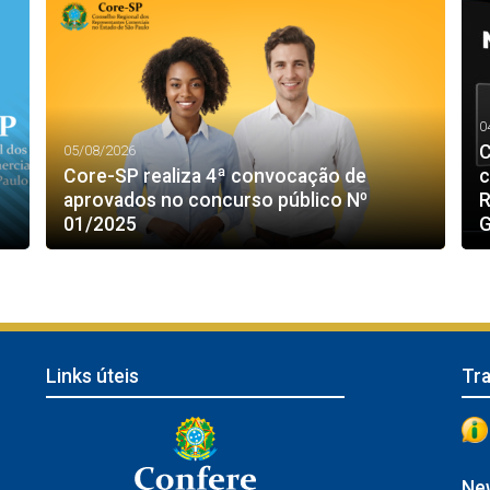
0
C
05/08/2026
Core-SP realiza 4ª convocação de
c
aprovados no concurso público Nº
R
01/2025
G
Links úteis
Tr
New