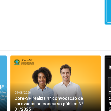
0
C
05/08/2026
Core-SP realiza 4ª convocação de
c
aprovados no concurso público Nº
R
01/2025
G