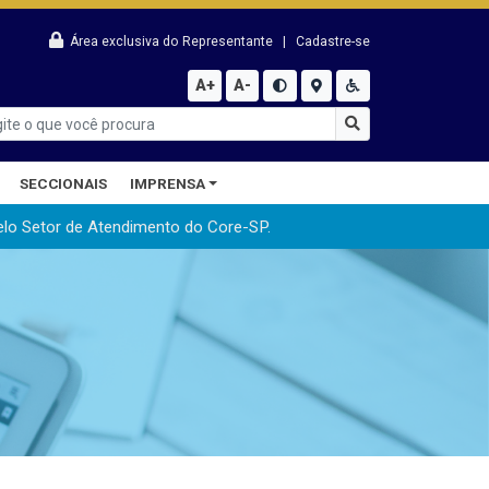
Área exclusiva do Representante
|
Cadastre-se
A+
A-
SECCIONAIS
IMPRENSA
elo Setor de Atendimento do Core-SP.