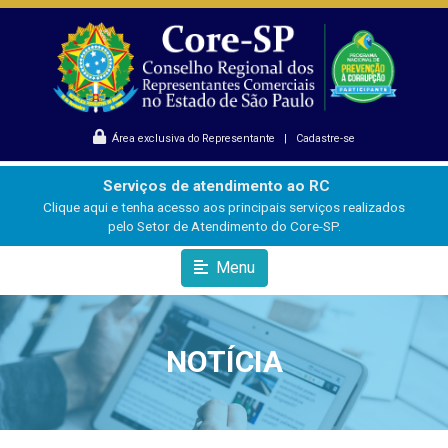
Área exclusiva do Representante
|
Cadastre-se
Serviços de atendimento ao RC
Clique aqui e tenha acesso aos principais serviços realizados
pelo Setor de Atendimento do Core-SP.
Menu
NOTÍCIA