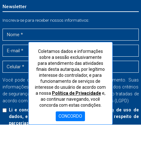
Newsletter
Inscreva-se para receber nossos informativos:
Coletamos dados e informações
sobre a sessão exclusivamente
para atendimento das atividades
finais desta autarquia, por legítimo
interesse do controlador, e para
Você pode cancelar a sua inscrição a qualquer momento. Suas
funcionamento de serviços de
informações serão armazenadas dentro dos mais rígidos critérios
interesse do usuário de acordo com
a nossa
Política de Privacidade
e,
de segurança no banco de dados do CORE-SP e serão tratadas de
ao continuar navegando, você
acordo com a Lei Geral de Proteção de Dados Pessoais (LGPD)
concorda com estas condições.
Li e concordo com o
Termo de Consentimento
de uso de
CONCORDO
dados, e aceito receber boletins informativos a respeito de
parcerias e serviços do CORE-SP.
Inscrever-se