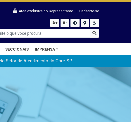
Área exclusiva do Representante
|
Cadastre-se
A+
A-
SECCIONAIS
IMPRENSA
elo Setor de Atendimento do Core-SP.