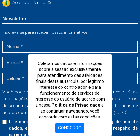
Acesso à informação
Newsletter
Inscreva-se para receber nossos informativos:
Coletamos dados e informações
sobre a sessão exclusivamente
para atendimento das atividades
finais desta autarquia, por legítimo
interesse do controlador, e para
Você pode cancelar a sua inscrição a qualquer momento. Suas
funcionamento de serviços de
informações serão armazenadas dentro dos mais rígidos critérios
interesse do usuário de acordo com
a nossa
Política de Privacidade
e,
de segurança no banco de dados do CORE-SP e serão tratadas de
ao continuar navegando, você
acordo com a Lei Geral de Proteção de Dados Pessoais (LGPD)
concorda com estas condições.
Li e concordo com o
Termo de Consentimento
de uso de
CONCORDO
dados, e aceito receber boletins informativos a respeito de
parcerias e serviços do CORE-SP.