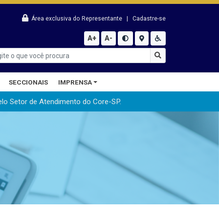
Área exclusiva do Representante
|
Cadastre-se
A+
A-
SECCIONAIS
IMPRENSA
elo Setor de Atendimento do Core-SP.