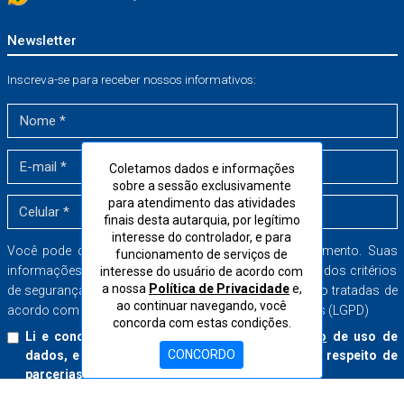
Newsletter
Inscreva-se para receber nossos informativos:
Coletamos dados e informações
sobre a sessão exclusivamente
para atendimento das atividades
finais desta autarquia, por legítimo
interesse do controlador, e para
Você pode cancelar a sua inscrição a qualquer momento. Suas
funcionamento de serviços de
informações serão armazenadas dentro dos mais rígidos critérios
interesse do usuário de acordo com
a nossa
Política de Privacidade
e,
de segurança no banco de dados do CORE-SP e serão tratadas de
ao continuar navegando, você
acordo com a Lei Geral de Proteção de Dados Pessoais (LGPD)
concorda com estas condições.
Li e concordo com o
Termo de Consentimento
de uso de
CONCORDO
dados, e aceito receber boletins informativos a respeito de
parcerias e serviços do CORE-SP.