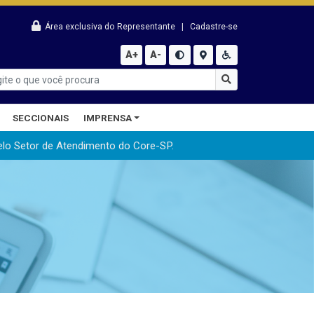
Área exclusiva do Representante
|
Cadastre-se
A+
A-
SECCIONAIS
IMPRENSA
elo Setor de Atendimento do Core-SP.