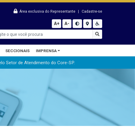
Área exclusiva do Representante
|
Cadastre-se
A+
A-
SECCIONAIS
IMPRENSA
elo Setor de Atendimento do Core-SP.