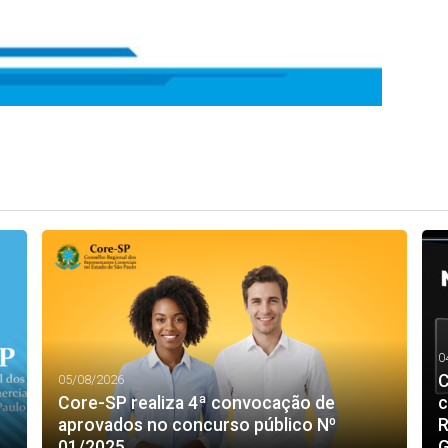
0
C
05/08/2026
Core-SP realiza 4ª convocação de
c
aprovados no concurso público Nº
R
01/2025
G