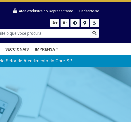
Área exclusiva do Representante
|
Cadastre-se
A+
A-
SECCIONAIS
IMPRENSA
elo Setor de Atendimento do Core-SP.