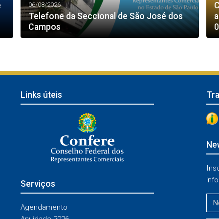
e
C
06/08/2026
Telefone da Seccional de São José dos
a
Campos
0
Links úteis
Tr
New
Ins
info
Serviços
Agendamento
Anuidade 2026