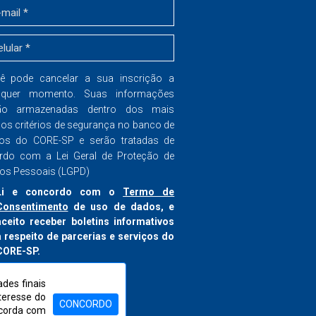
ê pode cancelar a sua inscrição a
lquer momento. Suas informações
ão armazenadas dentro dos mais
dos critérios de segurança no banco de
os do CORE-SP e serão tratadas de
rdo com a Lei Geral de Proteção de
os Pessoais (LGPD)
Li e concordo com o
Termo de
Consentimento
de uso de dados, e
aceito receber boletins informativos
a respeito de parcerias e serviços do
CORE-SP.
nscrever-se
des finais
nteresse do
CONCORDO
ncorda com