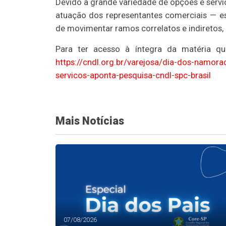
Devido à grande variedade de opções e servi
atuação dos representantes comerciais — 
de movimentar ramos correlatos e indiretos
Para ter acesso à íntegra da matéria qu
https://cndl.org.br/varejosa/dia-dos-namor
servicos-aponta-pesquisa-cndl-spc-brasil
Mais Notícias
07/08/2026