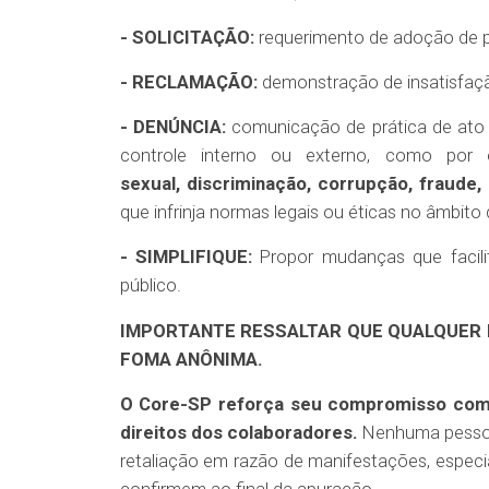
- SOLICITAÇÃO:
requerimento de adoção de pr
- RECLAMAÇÃO:
demonstração de insatisfação 
- DENÚNCIA:
comunicação de prática de ato 
controle interno ou externo, como por
sexual,
discriminação, corrupção, fraude,
que infrinja normas legais ou éticas no âmbito
- SIMPLIFIQUE:
Propor mudanças que facili
público.
IMPORTANTE RESSALTAR QUE QUALQUER 
FOMA ANÔNIMA.
O Core-SP reforça seu compromisso com a
direitos dos colaboradores.
Nenhuma pessoa 
retaliação em razão de manifestações, especi
confirmem ao final da apuração.