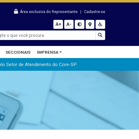
Área exclusiva do Representante
|
Cadastre-se
A+
A-
SECCIONAIS
IMPRENSA
elo Setor de Atendimento do Core-SP.