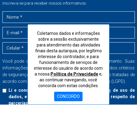
Inscreva-se para receber nossos informativos:
Coletamos dados e informações
sobre a sessão exclusivamente
para atendimento das atividades
finais desta autarquia, por legítimo
interesse do controlador, e para
Você pode cancelar a sua inscrição a qualquer momento. Suas
funcionamento de serviços de
informações serão armazenadas dentro dos mais rígidos critérios
interesse do usuário de acordo com
a nossa
Política de Privacidade
e,
de segurança no banco de dados do CORE-SP e serão tratadas de
ao continuar navegando, você
acordo com a Lei Geral de Proteção de Dados Pessoais (LGPD)
concorda com estas condições.
Li e concordo com o
Termo de Consentimento
de uso de
CONCORDO
dados, e aceito receber boletins informativos a respeito de
parcerias e serviços do CORE-SP.
Inscrever-se