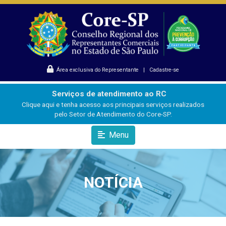
Área exclusiva do Representante
|
Cadastre-se
Serviços de atendimento ao RC
Clique aqui e tenha acesso aos principais serviços realizados
pelo Setor de Atendimento do Core-SP.
Menu
NOTÍCIA