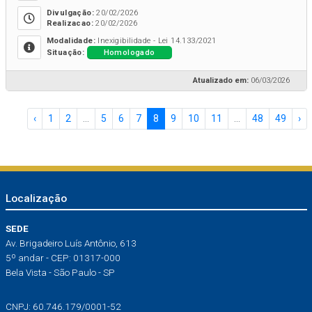
Divulgação:
20/02/2026
Realizacao:
20/02/2026
Modalidade:
Inexigibilidade - Lei 14.133/2021
Homologado
Situação:
Atualizado em:
06/03/2026
‹
1
2
...
5
6
7
8
9
10
11
...
48
49
›
Localização
SEDE
Av. Brigadeiro Luís Antônio, 613
5º andar - CEP: 01317-000
Bela Vista - São Paulo - SP
CNPJ: 60.746.179/0001-52