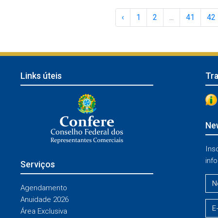
‹
1
2
...
41
42
Links úteis
Tr
New
Ins
info
Serviços
Agendamento
Anuidade 2026
Área Exclusiva