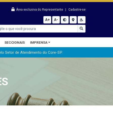
Área exclusiva do Representante
|
Cadastre-se
A+
A-
SECCIONAIS
IMPRENSA
elo Setor de Atendimento do Core-SP.
ES