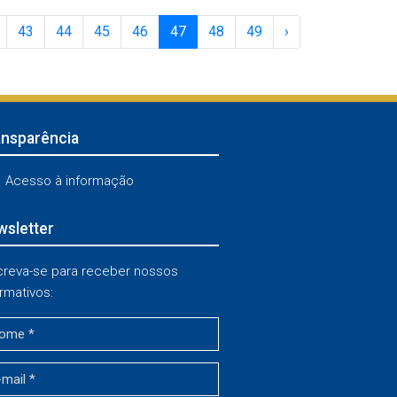
43
44
45
46
47
48
49
›
ansparência
Acesso à informação
sletter
creva-se para receber nossos
rmativos: