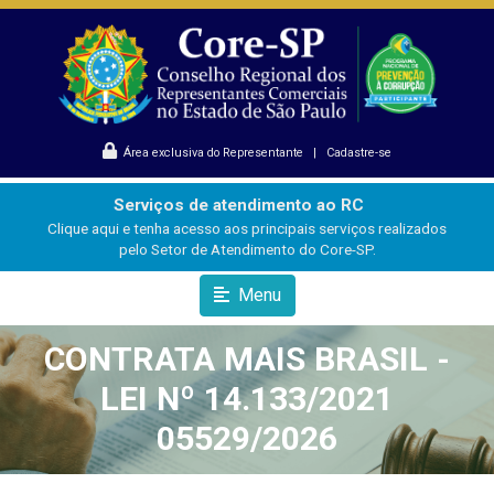
Área exclusiva do Representante
|
Cadastre-se
Serviços de atendimento ao RC
Clique aqui e tenha acesso aos principais serviços realizados
pelo Setor de Atendimento do Core-SP.
Menu
CONTRATA MAIS BRASIL -
LEI Nº 14.133/2021
05529/2026