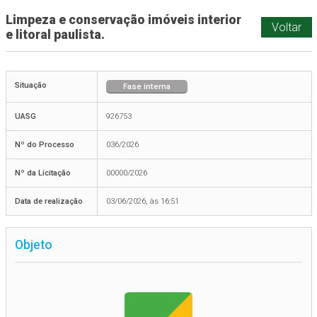
Limpeza e conservação imóveis interior
Voltar
e litoral paulista.
Situação
Fase interna
UASG
926753
Nº do Processo
036/2026
Nº da Licitação
00000/2026
Data de realização
03/06/2026, às 16:51
Objeto