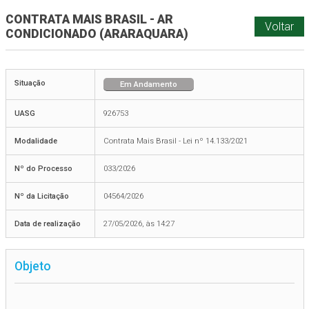
CONTRATA MAIS BRASIL - AR
Voltar
CONDICIONADO (ARARAQUARA)
Situação
Em Andamento
UASG
926753
Modalidade
Contrata Mais Brasil - Lei nº 14.133/2021
Nº do Processo
033/2026
Nº da Licitação
04564/2026
Data de realização
27/05/2026, às 14:27
Objeto