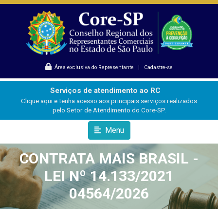
Área exclusiva do Representante
|
Cadastre-se
Serviços de atendimento ao RC
Clique aqui e tenha acesso aos principais serviços realizados
pelo Setor de Atendimento do Core-SP.
Menu
CONTRATA MAIS BRASIL -
LEI Nº 14.133/2021
04564/2026