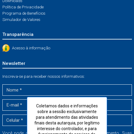
Downloads
Política de Privacidade
Programa de Benefícios
Simulador de Valores
Transparência
Acesso à informação
Newsletter
Inscreva-se para receber nossos informativos:
Coletamos dados e informações
sobre a sessão exclusivamente
para atendimento das atividades
finais desta autarquia, por legítimo
interesse do controlador, e para
Você pode cancelar a sua inscrição a qualquer momento. Suas