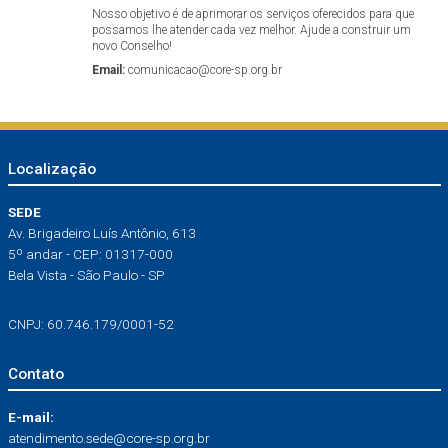
Nosso objetivo é de aprimorar os serviços oferecidos para que
possamos lhe atender cada vez melhor. Ajude a construir um
novo Conselho!
Email:
comunicacao@core-sp.org.br
Localização
SEDE
Av. Brigadeiro Luís Antônio, 613
5º andar - CEP: 01317-000
Bela Vista - São Paulo - SP
CNPJ: 60.746.179/0001-52
Contato
E-mail:
atendimento.sede@core-sp.org.br