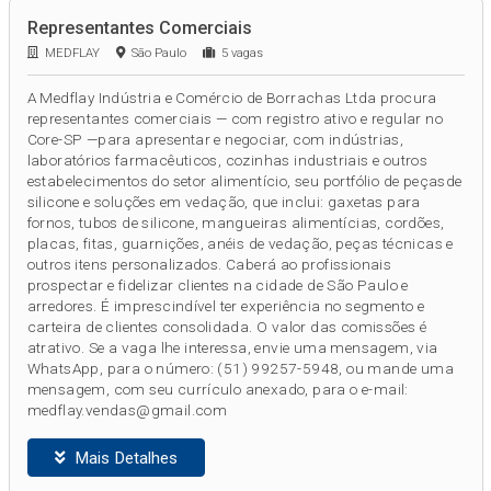
Representantes Comerciais
MEDFLAY
São Paulo
5 vagas
A Medflay Indústria e Comércio de Borrachas Ltda procura
representantes comerciais — com registro ativo e regular no
Core-SP —para apresentar e negociar, com indústrias,
laboratórios farmacêuticos, cozinhas industriais e outros
estabelecimentos do setor alimentício, seu portfólio de peçasde
silicone e soluções em vedação, que inclui: gaxetas para
fornos, tubos de silicone, mangueiras alimentícias, cordões,
placas, fitas, guarnições, anéis de vedação, peças técnicas e
outros itens personalizados. Caberá ao profissionais
prospectar e fidelizar clientes na cidade de São Paulo e
arredores. É imprescindível ter experiência no segmento e
carteira de clientes consolidada. O valor das comissões é
atrativo. Se a vaga lhe interessa, envie uma mensagem, via
WhatsApp, para o número: (51) 99257-5948, ou mande uma
mensagem, com seu currículo anexado, para o e-mail:
medflay.vendas@gmail.com
Mais Detalhes