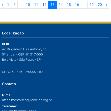
‹
1
2
...
10
11
12
13
14
15
16
...
19
20
›
Localização
SEDE
Av. Brigadeiro Luís Antônio, 613
5º andar - CEP: 01317-000
Bela Vista - São Paulo - SP
CNPJ: 60.746.179/0001-52
Contato
E-mail:
atendimento.sede@core-sp.org.br
Telefone: