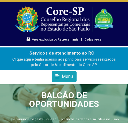
Área exclusiva do Representante
|
Cadastre-se
Serviços de atendimento ao RC
Clique aqui e tenha acesso aos principais serviços realizados
pelo Setor de Atendimento do Core-SP.
Menu
BALCÃO DE
OPORTUNIDADES
Quer anunciar vagas? Clique aqui, preencha os dados e solicite a inclusão